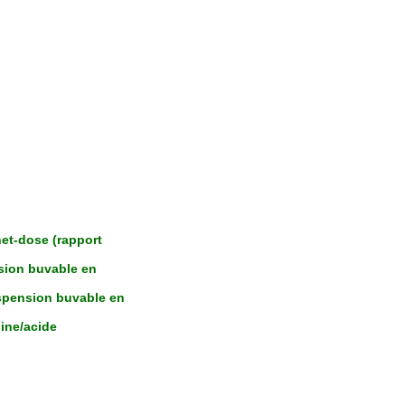
et-dose (rapport
sion buvable en
spension buvable en
ine/acide