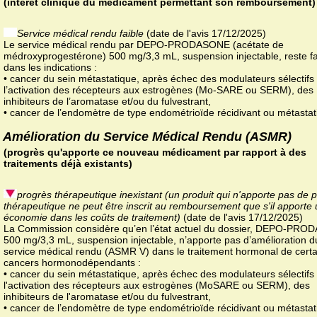
(intérêt clinique du médicament permettant son remboursement)
Service médical rendu faible
(date de l'avis 17/12/2025)
Le service médical rendu par DEPO-PRODASONE (acétate de
médroxyprogestérone) 500 mg/3,3 mL, suspension injectable, reste fa
dans les indications :
• cancer du sein métastatique, après échec des modulateurs sélectifs
l’activation des récepteurs aux estrogènes (Mo-SARE ou SERM), des
inhibiteurs de l’aromatase et/ou du fulvestrant,
• cancer de l’endomètre de type endométrioïde récidivant ou métastat
Amélioration du Service Médical Rendu (ASMR)
(progrès qu'apporte ce nouveau médicament par rapport à des
traitements déjà existants)
progrès thérapeutique inexistant (un produit qui n'apporte pas de 
thérapeutique ne peut être inscrit au remboursement que s'il apporte
économie dans les coûts de traitement)
(date de l'avis 17/12/2025)
La Commission considère qu’en l’état actuel du dossier, DEPO-PR
500 mg/3,3 mL, suspension injectable, n’apporte pas d’amélioration d
service médical rendu (ASMR V) dans le traitement hormonal de certa
cancers hormonodépendants :
• cancer du sein métastatique, après échec des modulateurs sélectifs
l'activation des récepteurs aux estrogènes (MoSARE ou SERM), des
inhibiteurs de l'aromatase et/ou du fulvestrant,
• cancer de l’endomètre de type endométrioïde récidivant ou métastat