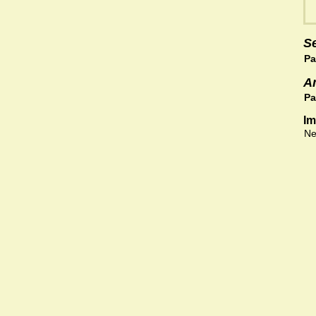
S
Pa
A
Pa
Im
Ne