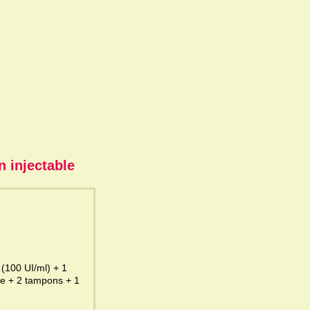
n injectable
1
use + 2 tampons + 1