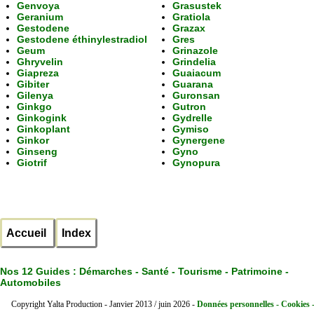
Genvoya
Grasustek
Geranium
Gratiola
Gestodene
Grazax
Gestodene éthinylestradiol
Gres
Geum
Grinazole
Ghryvelin
Grindelia
Giapreza
Guaiacum
Gibiter
Guarana
Gilenya
Guronsan
Ginkgo
Gutron
Ginkogink
Gydrelle
Ginkoplant
Gymiso
Ginkor
Gynergene
Ginseng
Gyno
Giotrif
Gynopura
Accueil
Index
Nos 12 Guides :
Démarches - Santé - Tourisme - Patrimoine -
Automobiles
Copyright Yalta Production - Janvier 2013 / juin 2026 -
Données personnelles - Cookies 