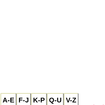
A-E
F-J
K-P
Q-U
V-Z