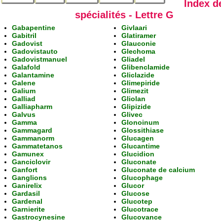
Index d
spécialités - Lettre G
Gabapentine
Givlaari
Gabitril
Glatiramer
Gadovist
Glauconie
Gadovistauto
Glechoma
Gadovistmanuel
Gliadel
Galafold
Glibenclamide
Galantamine
Gliclazide
Galene
Glimepiride
Galium
Glimezit
Galliad
Gliolan
Galliapharm
Glipizide
Galvus
Glivec
Gamma
Glonoinum
Gammagard
Glossithiase
Gammanorm
Glucagen
Gammatetanos
Glucantime
Gamunex
Glucidion
Ganciclovir
Gluconate
Ganfort
Gluconate de calcium
Ganglions
Glucophage
Ganirelix
Glucor
Gardasil
Glucose
Gardenal
Glucotep
Garnierite
Glucotrace
Gastrocynesine
Glucovance