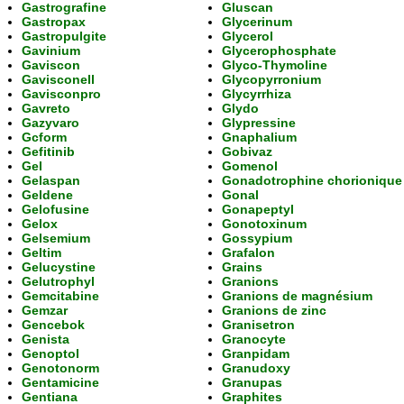
Gastrografine
Gluscan
Gastropax
Glycerinum
Gastropulgite
Glycerol
Gavinium
Glycerophosphate
Gaviscon
Glyco-Thymoline
Gavisconell
Glycopyrronium
Gavisconpro
Glycyrrhiza
Gavreto
Glydo
Gazyvaro
Glypressine
Gcform
Gnaphalium
Gefitinib
Gobivaz
Gel
Gomenol
Gelaspan
Gonadotrophine chorionique
Geldene
Gonal
Gelofusine
Gonapeptyl
Gelox
Gonotoxinum
Gelsemium
Gossypium
Geltim
Grafalon
Gelucystine
Grains
Gelutrophyl
Granions
Gemcitabine
Granions de magnésium
Gemzar
Granions de zinc
Gencebok
Granisetron
Genista
Granocyte
Genoptol
Granpidam
Genotonorm
Granudoxy
Gentamicine
Granupas
Gentiana
Graphites