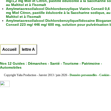
mg/1,2 mg Miel et Citron, pastille édulcorée à la Saccharine s
au Maltitol et à l'Isomalt
Amylmetacresol/alcool Dichlorobenzylique Viatris Conseil 0,6
mg Miel Citron, pastille édulcorée à la Saccharine sodique, au
Maltitol et à l'Isomalt
Amylmetacresol/alcool Dichlorobenzylique/lidocaine Biogara
Conseil 223 mg/ 446 mg/ 600 mg, solution pour pulvérisation 
Accueil
lettre A
Nos 12 Guides :
Démarches - Santé - Tourisme - Patrimoine -
Automobiles
Copyright Yalta Production - Janvier 2013 / juin 2026 -
Données personnelles - Cookies 