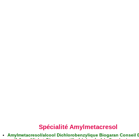
Spécialité Amylmetacresol
Amylmetacresol/alcool Dichlorobenzylique Biogaran Conseil 0