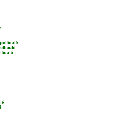
é
elliculé
lliculé
liculé
lé
é