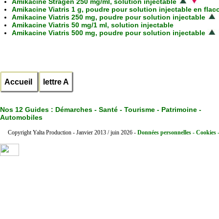
Amikacine Stragen 250 mg/ml, solution injectable
Amikacine Viatris 1 g, poudre pour solution injectable en flac
Amikacine Viatris 250 mg, poudre pour solution injectable
Amikacine Viatris 50 mg/1 ml, solution injectable
Amikacine Viatris 500 mg, poudre pour solution injectable
Accueil
lettre A
Nos 12 Guides :
Démarches - Santé - Tourisme - Patrimoine -
Automobiles
Copyright Yalta Production - Janvier 2013 / juin 2026 -
Données personnelles - Cookies 