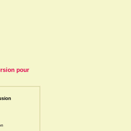
ersion pour
fusion
ion