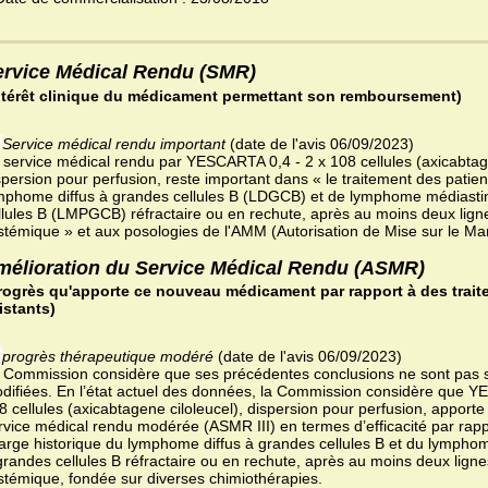
ervice Médical Rendu (SMR)
ntérêt clinique du médicament permettant son remboursement)
Service médical rendu important
(date de l'avis 06/09/2023)
 service médical rendu par YESCARTA 0,4 - 2 x 108 cellules (axicabtage
spersion pour perfusion, reste important dans « le traitement des patien
mphome diffus à grandes cellules B (LDGCB) et de lymphome médiastina
llules B (LMPGCB) réfractaire ou en rechute, après au moins deux lign
stémique » et aux posologies de l'AMM (Autorisation de Mise sur le Ma
mélioration du Service Médical Rendu (ASMR)
rogrès qu'apporte ce nouveau médicament par rapport à des trait
istants)
progrès thérapeutique modéré
(date de l'avis 06/09/2023)
 Commission considère que ses précédentes conclusions ne sont pas s
difiées. En l’état actuel des données, la Commission considère que Y
8 cellules (axicabtagene ciloleucel), dispersion pour perfusion, apport
rvice médical rendu modérée (ASMR III) en termes d’efficacité par rappo
arge historique du lymphome diffus à grandes cellules B et du lymphome
grandes cellules B réfractaire ou en rechute, après au moins deux ligne
stémique, fondée sur diverses chimiothérapies.