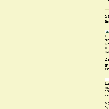
S
(i
Le
di
ly
ce
sy
A
(p
ex
La
mo
10
se
ch
à 
sy