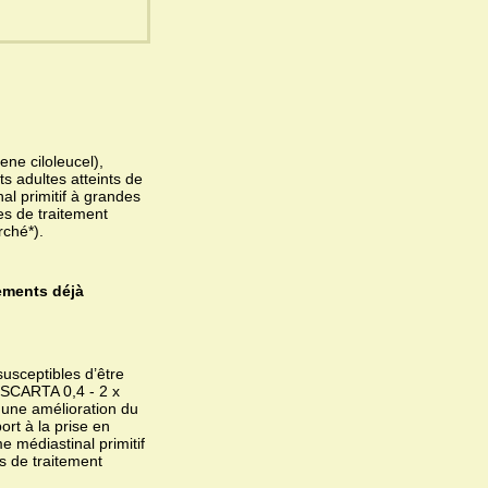
ne ciloleucel),
ts adultes atteints de
l primitif à grandes
es de traitement
rché*).
ements déjà
usceptibles d’être
ESCARTA 0,4 - 2 x
e une amélioration du
rt à la prise en
 médiastinal primitif
s de traitement