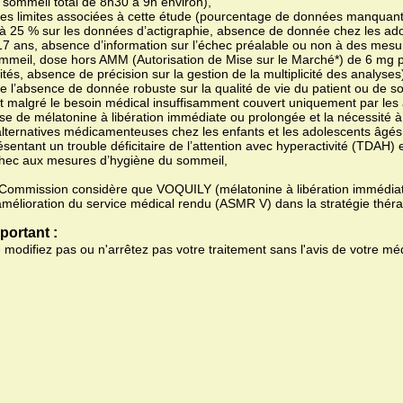
 sommeil total de 8h30 à 9h environ),
des limites associées à cette étude (pourcentage de données manquan
à 25 % sur les données d’actigraphie, absence de donnée chez les ad
17 ans, absence d’information sur l’échec préalable ou non à des mesu
mmeil, dose hors AMM (Autorisation de Mise sur le Marché*) de 6 mg 
aités, absence de précision sur la gestion de la multiplicité des analyses
de l’absence de donnée robuste sur la qualité de vie du patient ou de s
et malgré le besoin médical insuffisamment couvert uniquement par les a
se de mélatonine à libération immédiate ou prolongée et la nécessité à
alternatives médicamenteuses chez les enfants et les adolescents âgés
ésentant un trouble déficitaire de l’attention avec hyperactivité (TDAH)
hec aux mesures d’hygiène du sommeil,
 Commission considère que VOQUILY (mélatonine à libération immédiat
amélioration du service médical rendu (ASMR V) dans la stratégie théra
portant :
 modifiez pas ou n'arrêtez pas votre traitement sans l'avis de votre mé