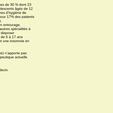
tes de 30 % dont 23
olescents âgés de 12
res d’hygiène de
pour 17% des patients
),
on entourage,
utres spécialités à
 disposer
 de 6 à 17 ans
 et une insomnie en
e) n’apporte pas
peutique actuelle.
decin.