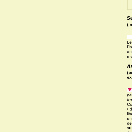
S
(i
Le
l’
an
me
A
(p
ex
pe
tr
Co
• 
li
un
de
su