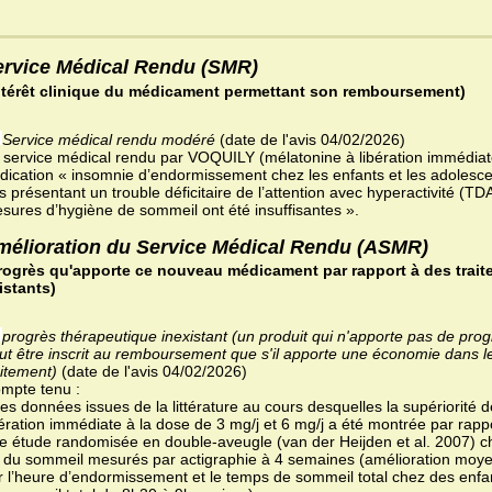
ervice Médical Rendu (SMR)
ntérêt clinique du médicament permettant son remboursement)
Service médical rendu modéré
(date de l'avis 04/02/2026)
 service médical rendu par VOQUILY (mélatonine à libération immédia
indication « insomnie d’endormissement chez les enfants et les adolesc
s présentant un trouble déficitaire de l’attention avec hyperactivité (TD
sures d’hygiène de sommeil ont été insuffisantes ».
mélioration du Service Médical Rendu (ASMR)
rogrès qu'apporte ce nouveau médicament par rapport à des trait
istants)
progrès thérapeutique inexistant (un produit qui n'apporte pas de pro
ut être inscrit au remboursement que s'il apporte une économie dans l
aitement)
(date de l'avis 04/02/2026)
mpte tenu :
des données issues de la littérature au cours desquelles la supériorité 
bération immédiate à la dose de 3 mg/j et 6 mg/j a été montrée par rap
e étude randomisée en double-aveugle (van der Heijden et al. 2007) c
 du sommeil mesurés par actigraphie à 4 semaines (amélioration moy
r l’heure d’endormissement et le temps de sommeil total chez des enf