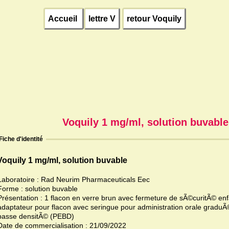
Accueil
lettre V
retour Voquily
Voquily 1 mg/ml, solution buvable
Fiche d'identité
Voquily 1 mg/ml, solution buvable
Laboratoire : Rad Neurim Pharmaceuticals Eec
Forme : solution buvable
Présentation : 1 flacon en verre brun avec fermeture de sÃ©curitÃ© e
adaptateur pour flacon avec seringue pour administration orale gradu
basse densitÃ© (PEBD)
Date de commercialisation : 21/09/2022