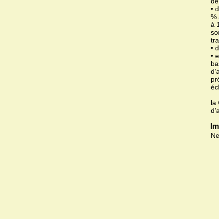
de
• 
% 
à 
so
tr
• 
• 
ba
d’
pr
éc
la
d’
Im
Ne