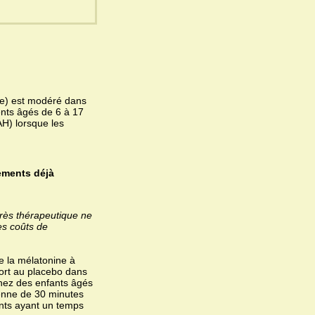
te) est modéré dans
ents âgés de 6 à 17
AH) lorsque les
ements déjà
grès thérapeutique ne
es coûts de
de la mélatonine à
port au placebo dans
hez des enfants âgés
enne de 30 minutes
ants ayant un temps