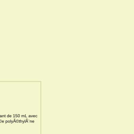
nfant de 150 mL avec
Ã©e polyÃ©thylÃ¨ne