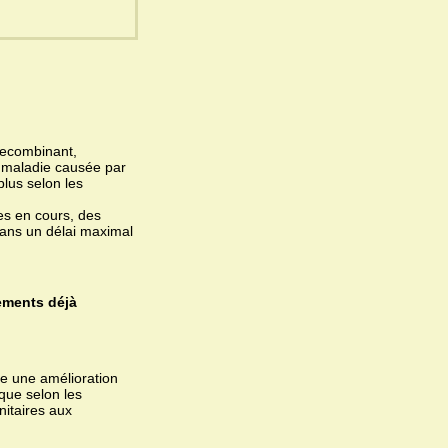
recombinant,
a maladie causée par
lus selon les
des en cours, des
dans un délai maximal
ements déjà
e une amélioration
que selon les
itaires aux