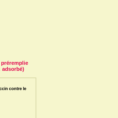
 préremplie
, adsorbé)
cin contre le