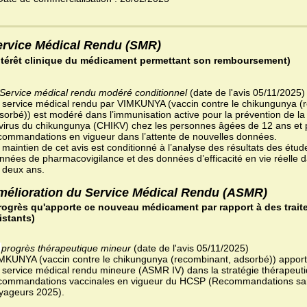
ervice Médical Rendu (SMR)
ntérêt clinique du médicament permettant son remboursement)
Service médical rendu modéré conditionnel
(date de l'avis 05/11/2025)
 service médical rendu par VIMKUNYA (vaccin contre le chikungunya (
sorbé)) est modéré dans l’immunisation active pour la prévention de l
 virus du chikungunya (CHIKV) chez les personnes âgées de 12 ans et p
commandations en vigueur dans l’attente de nouvelles données.
 maintien de cet avis est conditionné à l’analyse des résultats des étu
nnées de pharmacovigilance et des données d’efficacité en vie réelle 
 deux ans.
mélioration du Service Médical Rendu (ASMR)
rogrès qu'apporte ce nouveau médicament par rapport à des trait
istants)
progrès thérapeutique mineur
(date de l'avis 05/11/2025)
MKUNYA (vaccin contre le chikungunya (recombinant, adsorbé)) apport
 service médical rendu mineure (ASMR IV) dans la stratégie thérapeuti
commandations vaccinales en vigueur du HCSP (Recommandations san
yageurs 2025).