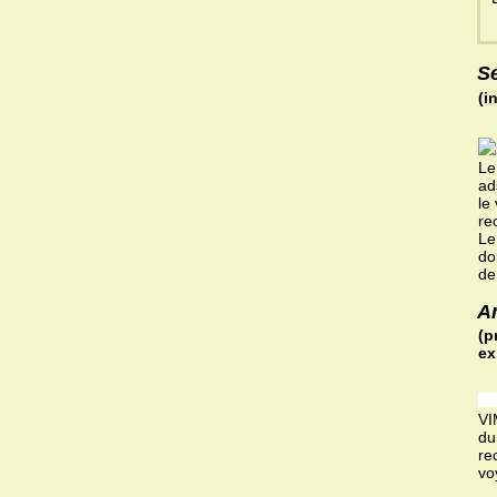
S
(i
Le
ad
le
re
Le
do
de
A
(p
ex
VI
du
re
vo