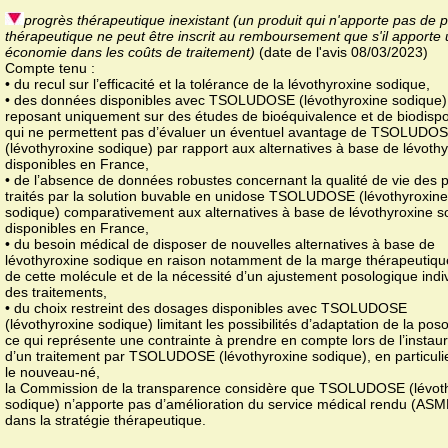
progrès thérapeutique inexistant (un produit qui n'apporte pas de 
thérapeutique ne peut être inscrit au remboursement que s'il apporte
économie dans les coûts de traitement)
(date de l'avis 08/03/2023)
Compte tenu :
• du recul sur l’efficacité et la tolérance de la lévothyroxine sodique,
• des données disponibles avec TSOLUDOSE (lévothyroxine sodique)
reposant uniquement sur des études de bioéquivalence et de biodispon
qui ne permettent pas d’évaluer un éventuel avantage de TSOLUDO
(lévothyroxine sodique) par rapport aux alternatives à base de lévoth
disponibles en France,
• de l’absence de données robustes concernant la qualité de vie des p
traités par la solution buvable en unidose TSOLUDOSE (lévothyroxine
sodique) comparativement aux alternatives à base de lévothyroxine s
disponibles en France,
• du besoin médical de disposer de nouvelles alternatives à base de
lévothyroxine sodique en raison notamment de la marge thérapeutique
de cette molécule et de la nécessité d’un ajustement posologique indi
des traitements,
• du choix restreint des dosages disponibles avec TSOLUDOSE
(lévothyroxine sodique) limitant les possibilités d’adaptation de la poso
ce qui représente une contrainte à prendre en compte lors de l’instaur
d’un traitement par TSOLUDOSE (lévothyroxine sodique), en particuli
le nouveau-né,
la Commission de la transparence considère que TSOLUDOSE (lévot
sodique) n’apporte pas d’amélioration du service médical rendu (ASM
dans la stratégie thérapeutique.