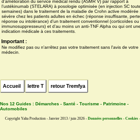
d’amélioration du service médical rendu (ASMR V) par rapport à
l’ustékinumab (STELARA) à posologie optimisée (en injection SC toute
semaines) dans le traitement de la maladie de Crohn active modérée
sévère chez les patients adultes en échec (réponse insuffisante, pert
réponse ou intolérance) d’un traitement conventionnel (corticoïdes ou
immunosuppresseurs) et d’au moins un anti-TNF Alpha ou qui ont une
indication médicale à ces traitements.
Important :
Ne modifiez pas ou n'arrêtez pas votre traitement sans l'avis de votre
médecin.
Accueil
lettre T
retour Tremfya
Nos 12 Guides :
Démarches - Santé - Tourisme - Patrimoine -
Automobiles
Copyright Yalta Production - Janvier 2013 / juin 2026 -
Données personnelles - Cookies 