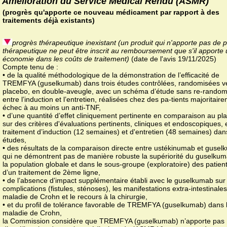
Amélioration du Service Médical Rendu (ASMR)
(progrès qu'apporte ce nouveau médicament par rapport à des
traitements déjà existants)
progrès thérapeutique inexistant (un produit qui n'apporte pas de 
thérapeutique ne peut être inscrit au remboursement que s'il apporte
économie dans les coûts de traitement)
(date de l'avis 19/11/2025)
Compte tenu de :
• de la qualité méthodologique de la démonstration de l’efficacité de
TREMFYA (guselkumab) dans trois études contrôlées, randomisées v
placebo, en double-aveugle, avec un schéma d’étude sans re-random
entre l’induction et l’entretien, réalisées chez des pa-tients majoritair
échec à au moins un anti-TNF,
• d’une quantité d’effet cliniquement pertinente en comparaison au pl
sur des critères d'évaluations pertinents, cliniques et endoscopiques, 
traitement d’induction (12 semaines) et d'entretien (48 semaines) dan
études,
• des résultats de la comparaison directe entre ustékinumab et guse
qui ne démontrent pas de manière robuste la supériorité du guselku
la population globale et dans le sous-groupe (exploratoire) des patient
d’un traitement de 2ème ligne,
• de l’absence d’impact supplémentaire établi avec le guselkumab sur 
complications (fistules, sténoses), les manifestations extra-intestinales
maladie de Crohn et le recours à la chirurgie,
• et du profil de tolérance favorable de TREMFYA (guselkumab) dans 
maladie de Crohn,
la Commission considère que TREMFYA (guselkumab) n’apporte pas