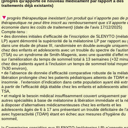
(progrès qu'apporte ce nouveau médicament par rapport à des
traitements déjà existants)
progrès thérapeutique inexistant (un produit qui n'apporte pas de 
thérapeutique ne peut être inscrit au remboursement que s'il apporte
économie dans les coûts de traitement)
(date de l'avis 17/12/2025)
Compte-tenu :
• des données initiales d’efficacité de l’inscription de SLENYTO (méla
LP) ayant démontré la supériorité de la mélatonine LP par rapport au
dans une étude de phase III, randomisée en double-aveugle uniquem
chez des enfants et adolescents avec un trouble du spectre de l’auti
(TSA) ou un syndrome de Smith-Magenis, avec une quantité d’effet 
sur l’amélioration du temps de sommeil total à 13 semaines (+32 min
chez des patients ayant à l’inclusion un temps de sommeil total moye
7h30 environ),
• de l’absence de donnée d’efficacité comparative robuste de la mélat
libération prolongée chez les patients pédiatriques atteints de TDAH e
insomnie . l’extension d’indication dans cette population ayant été ext
à partir de l’efficacité déjà établie chez les enfants et adolescents atte
TSA,
• et malgré le besoin médical insuffisamment couvert uniquement par 
autres spécialités à base de mélatonine à libération immédiate et la n
à disposer d’alternatives médicamenteuses chez les enfants et les
adolescents âgés de 6 à 17 ans présentant un trouble déficitaire de l’a
avec hyperactivité (TDAH) étant en échec aux mesures d’hygiène du
sommeil,
la Commission considère que SLENYTO (mélatonine LP) n’apporte p