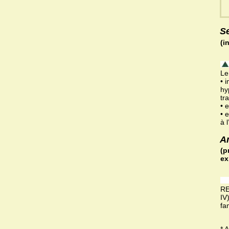
S
(i
Le
• 
hy
tr
• 
• 
à 
A
(p
ex
RE
IV
fa