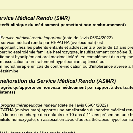
ervice Médical Rendu (SMR)
ntérêt clinique du médicament permettant son remboursement)
Service médical rendu important
(date de l'avis 06/04/2022)
 service médical rendu par REPATHA (evolocumab) est :
important chez les patients enfants et adolescents à partir de 10 ans p
percholestérolémie familiale hétérozygote, insuffisamment contrôlée (L
aitement hypolipémiant oral maximal toléré, en complément d’un régime 
en association à un traitement hypolipémiant optimisé ou .
en monothérapie en cas de contre-indication ou d’intolérance avérée à la
l’ézétimibe.
mélioration du Service Médical Rendu (ASMR)
rogrès qu'apporte ce nouveau médicament par rapport à des trait
istants)
progrès thérapeutique mineur
(date de l'avis 06/04/2022)
PATHA (evolocumab) apporte une amélioration du service médical r
) à la prise en charge des enfants de 10 ans à 11 ans présentant une 
miliale homozygote, en association avec d’autres thérapies hypolipémia