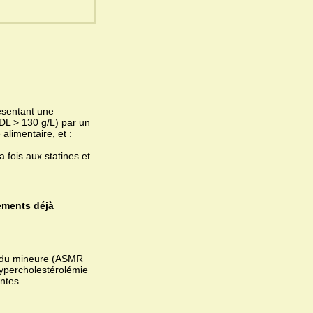
résentant une
DL > 130 g/L) par un
alimentaire, et :
 fois aux statines et
ements déjà
endu mineure (ASMR
hypercholestérolémie
ntes.