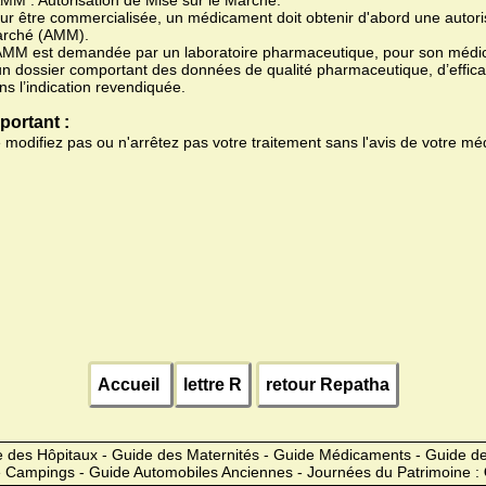
AMM : Autorisation de Mise sur le Marché.
ur être commercialisée, un médicament doit obtenir d'abord une autoris
rché (AMM).
AMM est demandée par un laboratoire pharmaceutique, pour son médic
un dossier comportant des données de qualité pharmaceutique, d’efficac
ns l’indication revendiquée.
portant :
 modifiez pas ou n'arrêtez pas votre traitement sans l'avis de votre mé
Accueil
lettre R
retour Repatha
 des Hôpitaux - Guide des Maternités - Guide Médicaments - Guide 
 Campings - Guide Automobiles Anciennes - Journées du Patrimoine :