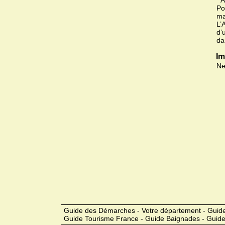
* 
Po
ma
L’
d’
da
Im
Ne
Guide des Démarches - Votre département - Guide
Guide Tourisme France - Guide Baignades - Guide