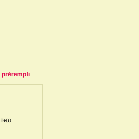
o prérempli
ille(s)