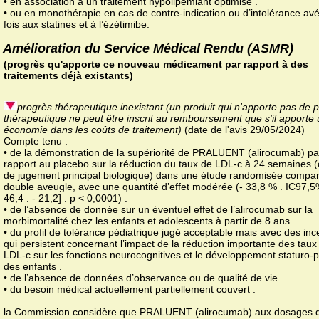
• en association à un traitement hypolipémiant optimisé .
• ou en monothérapie en cas de contre-indication ou d’intolérance avé
fois aux statines et à l’ézétimibe.
Amélioration du Service Médical Rendu (ASMR)
(progrès qu'apporte ce nouveau médicament par rapport à des
traitements déjà existants)
progrès thérapeutique inexistant (un produit qui n'apporte pas de 
thérapeutique ne peut être inscrit au remboursement que s'il apporte
économie dans les coûts de traitement)
(date de l'avis 29/05/2024)
Compte tenu :
• de la démonstration de la supériorité de PRALUENT (alirocumab) pa
rapport au placebo sur la réduction du taux de LDL-c à 24 semaines (c
de jugement principal biologique) dans une étude randomisée compar
double aveugle, avec une quantité d’effet modérée (- 33,8 % . IC97,5%
46,4 . - 21,2] . p < 0,0001) .
• de l’absence de donnée sur un éventuel effet de l’alirocumab sur la
morbimortalité chez les enfants et adolescents à partir de 8 ans .
• du profil de tolérance pédiatrique jugé acceptable mais avec des inc
qui persistent concernant l’impact de la réduction importante des taux
LDL-c sur les fonctions neurocognitives et le développement staturo-
des enfants .
• de l’absence de données d’observance ou de qualité de vie .
• du besoin médical actuellement partiellement couvert .
la Commission considère que PRALUENT (alirocumab) aux dosages 