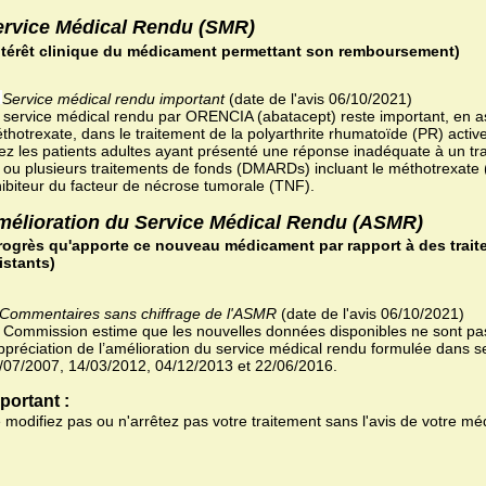
ervice Médical Rendu (SMR)
ntérêt clinique du médicament permettant son remboursement)
Service médical rendu important
(date de l'avis 06/10/2021)
 service médical rendu par ORENCIA (abatacept) reste important, en a
thotrexate, dans le traitement de la polyarthrite rhumatoïde (PR) acti
ez les patients adultes ayant présenté une réponse inadéquate à un tra
 ou plusieurs traitements de fonds (DMARDs) incluant le méthotrexate
hibiteur du facteur de nécrose tumorale (TNF).
mélioration du Service Médical Rendu (ASMR)
rogrès qu'apporte ce nouveau médicament par rapport à des trait
istants)
Commentaires sans chiffrage de l'ASMR
(date de l'avis 06/10/2021)
 Commission estime que les nouvelles données disponibles ne sont pas
appréciation de l’amélioration du service médical rendu formulée dans 
/07/2007, 14/03/2012, 04/12/2013 et 22/06/2016.
portant :
 modifiez pas ou n'arrêtez pas votre traitement sans l'avis de votre mé