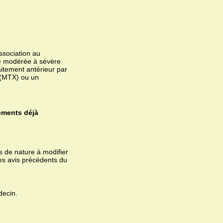
ssociation au
ve modérée à sévère
itement antérieur par
 (MTX) ou un
ements déjà
 de nature à modifier
ses avis précédents du
decin.