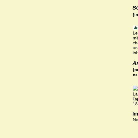
S
(i
Le
mé
ch
un
in
A
(p
ex
La
l’
18
Im
Ne