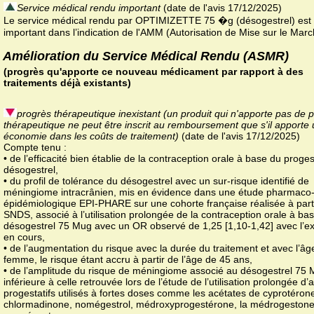
Service médical rendu important
(date de l'avis 17/12/2025)
Le service médical rendu par OPTIMIZETTE 75 �g (désogestrel) est
important dans l’indication de l'AMM (Autorisation de Mise sur le Marc
Amélioration du Service Médical Rendu (ASMR)
(progrès qu'apporte ce nouveau médicament par rapport à des
traitements déjà existants)
progrès thérapeutique inexistant (un produit qui n'apporte pas de 
thérapeutique ne peut être inscrit au remboursement que s'il apporte
économie dans les coûts de traitement)
(date de l'avis 17/12/2025)
Compte tenu :
• de l’efficacité bien établie de la contraception orale à base du proges
désogestrel,
• du profil de tolérance du désogestrel avec un sur-risque identifié de
méningiome intracrânien, mis en évidence dans une étude pharmaco
épidémiologique EPI-PHARE sur une cohorte française réalisée à part
SNDS, associé à l’utilisation prolongée de la contraception orale à ba
désogestrel 75 Mug avec un OR observé de 1,25 [1,10-1,42] avec l’ex
en cours,
• de l’augmentation du risque avec la durée du traitement et avec l’âg
femme, le risque étant accru à partir de l’âge de 45 ans,
• de l’amplitude du risque de méningiome associé au désogestrel 75 
inférieure à celle retrouvée lors de l’étude de l’utilisation prolongée d’
progestatifs utilisés à fortes doses comme les acétates de cyprotéron
chlormadinone, nomégestrol, médroxyprogestérone, la médrogestone 