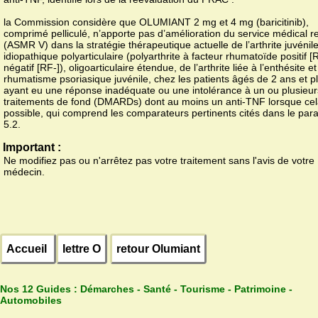
la Commission considère que OLUMIANT 2 mg et 4 mg (baricitinib),
comprimé pelliculé, n’apporte pas d’amélioration du service médical 
(ASMR V) dans la stratégie thérapeutique actuelle de l’arthrite juvénil
idiopathique polyarticulaire (polyarthrite à facteur rhumatoïde positif 
négatif [RF-]), oligoarticulaire étendue, de l’arthrite liée à l’enthésite e
rhumatisme psoriasique juvénile, chez les patients âgés de 2 ans et p
ayant eu une réponse inadéquate ou une intolérance à un ou plusieur
traitements de fond (DMARDs) dont au moins un anti-TNF lorsque cel
possible, qui comprend les comparateurs pertinents cités dans le pa
5.2.
Important :
Ne modifiez pas ou n'arrêtez pas votre traitement sans l'avis de votre
médecin.
Accueil
lettre O
retour Olumiant
Nos 12 Guides :
Démarches - Santé - Tourisme - Patrimoine -
Automobiles