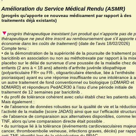
Amélioration du Service Médical Rendu (ASMR)
(progrès qu'apporte ce nouveau médicament par rapport à des
traitements déjà existants)
progrès thérapeutique inexistant (un produit qui n'apporte pas de 
thérapeutique ne peut être inscrit au remboursement que s'il apporte
économie dans les coûts de traitement)
(date de l'avis 18/02/2026)
Compte tenu :
• de la démonstration de la supériorité de la poursuite de traitement p
baricitinib en association ou non au méthotrexate par rapport à la mi
placebo sur le délai de survenue d’une poussée de la maladie chez d
enfants (2 ans à < 18 ans) atteints d’arthrite juvénile idiopathique
(polyarticulaire FR+ ou FR-, oligoarticulaire étendue, liée à l’enthésite
psoriasique) ayant eu une réponse insuffisante ou une intolérance à 
un autre traitement de fond conventionnel ou biologique (cDMARD et
bDMARD) et répondeurs PedACR30 à l’issu d’une période initiale de
traitement de 12 semaines par baricitinib .
• du profil de tolérance cohérent avec celui établi chez les patients adu
Mais également :
• de l’absence de données robustes sur la qualité de vie et la réducti
l’activité de la maladie (score JADAS) ainsi que sur l’efficacité structura
-de l’absence de comparaison aux alternatives disponibles, comme les
TNF, alors qu’une comparaison directe était possible .
• du surrisque lié à la tolérance (événements cardiovasculaires majeu
cancer, thromboembolie veineuse, infections graves, décès) par rappo
anti-TNF, identifié lors de la réévaluation du PRAC .