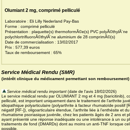
Olumiant 2 mg, comprimé pelliculé
Laboratoire : Eli Lilly Nederland Pay-Bas
Forme : comprimé pelliculé
Présentation : plaquette(s) thermoformÃ©e(s) PVC polyÃ©thylÃ¨ne
polychlortrifluoroÃ©thylÃ¨ne aluminium de 28 comprimÃ©(s)
Date de commercialisation : 13/02/2017
Prix : 577,39 euros
Taux de remboursement : 65%
Service Médical Rendu (SMR)
(intérêt clinique du médicament permettant son remboursement)
Service médical rendu important
(date de l'avis 18/02/2026)
Le service médical rendu par OLUMIANT 2 mg et 4 mg (baricitinib), 
pelliculé, est important uniquement dans le traitement de l’arthrite juvé
idiopathique polyarticulaire (polyarthrite à facteur rhumatoïde positif 
négatif [RF-]), oligoarticulaire étendue, l’arthrite liée à l’enthésite et du
rhumatisme psoriasique juvénile, chez les patients âgés de 2 ans et p
ayant présenté une réponse inadéquate ou une intolérance à un ou pl
traitements de fond (DMARDs) dont au moins un anti-TNF lorsque cel
possible.