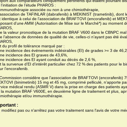
pport aux comparateurs cliniquement pertinents qui étaient pourtant d
 l’initiation de l’étude PHAROS :
l’immunothérapie associée ou non à une chimiothérapie,
l’association de TAFINLAR (dabrafenib) à MEKINIST (trametinib), dont 
t identique à celui de l’association de BRAFTOVI (encorafenib) et MEKT
sposant d’une AMM (Autorisation de Mise sur le Marché*) au moment de l
HAROS,
de la valeur pronostique de la mutation BRAF V600 dans le CBNPC mal é
de l’absence de données de qualité de vie, celles-ci n’ayant pas été éva
HAROS,
et du profil de tolérance marqué par :
une incidence des événements indésirables (EI) de grades >= 3 de 46,
une incidence des EI graves de 43,6%,
une incidence des EI ayant conduit au décès de 2,6 %,
et la survenue d’EI d’intérêt particulier chez 72 % des patients pour le b
ur l’encorafenib.
 Commission considère que l’association de BRAFTOVI (encorafenib) 75
KTOVI (binimetinib) 15 mg et 45 mg, comprimé pelliculé, n’apporte pa
rvice médical rendu (ASMR V) dans la prise en charge des patients a
 la mutation BRAF V600E, en deuxième ligne de traitement et plus, apr
imiothérapie et/ou immunothérapie.
portant :
 modifiez pas ou n'arrêtez pas votre traitement sans l'avis de votre mé