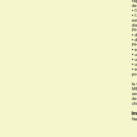
ra
de
• 
• 
es
di
P
• 
• 
P
• 
• 
• 
• 
• 
po
la
ME
se
de
ch
Im
Ne