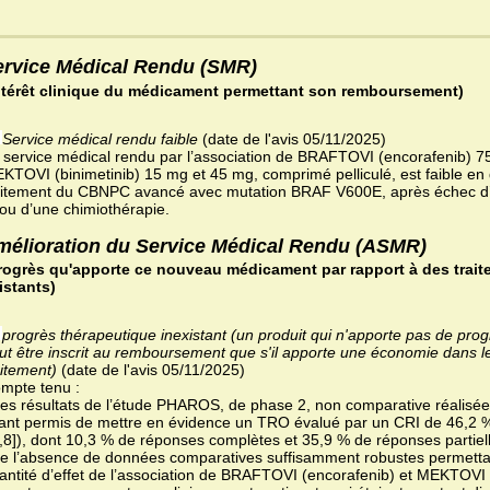
ervice Médical Rendu (SMR)
ntérêt clinique du médicament permettant son remboursement)
Service médical rendu faible
(date de l'avis 05/11/2025)
 service médical rendu par l’association de BRAFTOVI (encorafenib) 75
KTOVI (binimetinib) 15 mg et 45 mg, comprimé pelliculé, est faible en
aitement du CBNPC avancé avec mutation BRAF V600E, après échec d
/ou d’une chimiothérapie.
mélioration du Service Médical Rendu (ASMR)
rogrès qu'apporte ce nouveau médicament par rapport à des trait
istants)
progrès thérapeutique inexistant (un produit qui n'apporte pas de pro
ut être inscrit au remboursement que s'il apporte une économie dans l
aitement)
(date de l'avis 05/11/2025)
mpte tenu :
des résultats de l’étude PHAROS, de phase 2, non comparative réalisée
ant permis de mettre en évidence un TRO évalué par un CRI de 46,2 %
,8]), dont 10,3 % de réponses complètes et 35,9 % de réponses partiel
de l’absence de données comparatives suffisamment robustes permettan
antité d’effet de l’association de BRAFTOVI (encorafenib) et MEKTOVI (