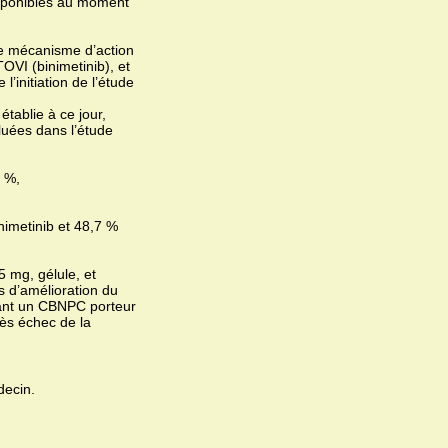
isponibles au moment
le mécanisme d’action
OVI (binimetinib), et
’initiation de l’étude
tablie à ce jour,
luées dans l’étude
2 %,
inimetinib et 48,7 %
 mg, gélule, et
s d’amélioration du
yant un CBNPC porteur
ès échec de la
decin.