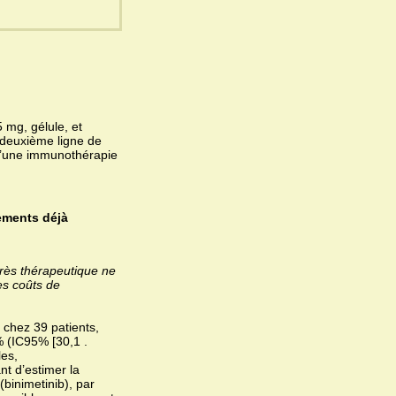
 mg, gélule, et
 deuxième ligne de
’une immunothérapie
ements déjà
grès thérapeutique ne
es coûts de
 chez 39 patients,
 (IC95% [30,1 .
les,
t d’estimer la
binimetinib), par