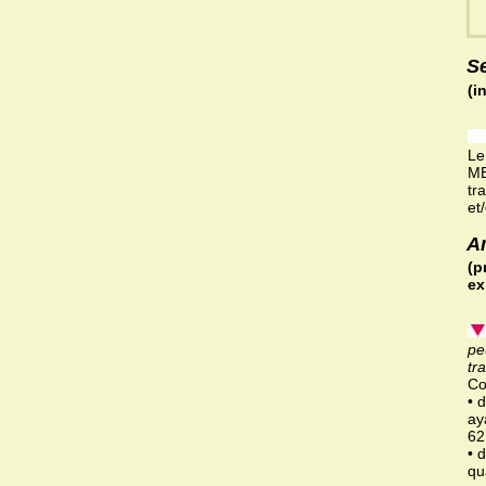
S
(i
Le
ME
tr
et
A
(p
ex
pe
tr
Co
• 
ay
62
• 
qu