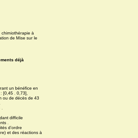
 chimiothérapie à
ation de Mise sur le
ements déjà
rant un bénéfice en
 [0,45 . 0,73],
on ou de décès de 43
.
 .
ant difficile
nts .
ités d’ordre
re) et des réactions à