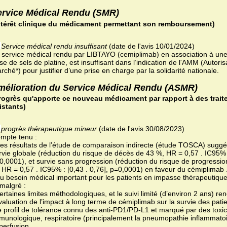
ervice Médical Rendu (SMR)
ntérêt clinique du médicament permettant son remboursement)
Service médical rendu insuffisant
(date de l'avis 10/01/2024)
 service médical rendu par LIBTAYO (cemiplimab) en association à une
se de sels de platine, est insuffisant dans l’indication de l'AMM (Autoris
rché*) pour justifier d’une prise en charge par la solidarité nationale.
mélioration du Service Médical Rendu (ASMR)
rogrès qu'apporte ce nouveau médicament par rapport à des trait
istants)
progrès thérapeutique mineur
(date de l'avis 30/08/2023)
mpte tenu :
des résultats de l’étude de comparaison indirecte (étude TOSCA) suggé
rvie globale (réduction du risque de décès de 43 %, HR = 0,57 . IC95% :
0,0001), et survie sans progression (réduction du risque de progressi
 HR = 0,57 . IC95% : [0,43 . 0,76], p=0,0001) en faveur du cémiplimab 
du besoin médical important pour les patients en impasse thérapeutique
 malgré :
certaines limites méthodologiques, et le suivi limité (d’environ 2 ans) rend
évaluation de l’impact à long terme de cémiplimab sur la survie des patie
le profil de tolérance connu des anti-PD1/PD-L1 et marqué par des toxic
munologique, respiratoire (principalement la pneumopathie inflammatoi
 perfusion .