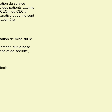
tion du service
 des patients atteints
 (CECm ou CECla),
curative et qui ne sont
ation à la
ation de mise sur le
ament, sur la base
ité et de sécurité,
decin.