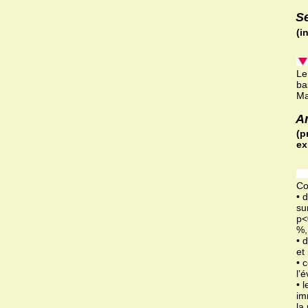
S
(i
Le
ba
Ma
A
(p
ex
Co
• 
su
p<
%,
• 
et
• 
l’
• 
im
la