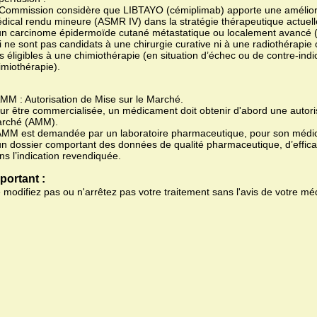
 Commission considère que LIBTAYO (cémiplimab) apporte une améliora
dical rendu mineure (ASMR IV) dans la stratégie thérapeutique actuelle
un carcinome épidermoïde cutané métastatique ou localement avancé
i ne sont pas candidats à une chirurgie curative ni à une radiothérapie 
s éligibles à une chimiothérapie (en situation d’échec ou de contre-indic
imiothérapie).
AMM : Autorisation de Mise sur le Marché.
ur être commercialisée, un médicament doit obtenir d'abord une autoris
rché (AMM).
AMM est demandée par un laboratoire pharmaceutique, pour son médic
un dossier comportant des données de qualité pharmaceutique, d’efficac
ns l’indication revendiquée.
portant :
 modifiez pas ou n'arrêtez pas votre traitement sans l'avis de votre mé