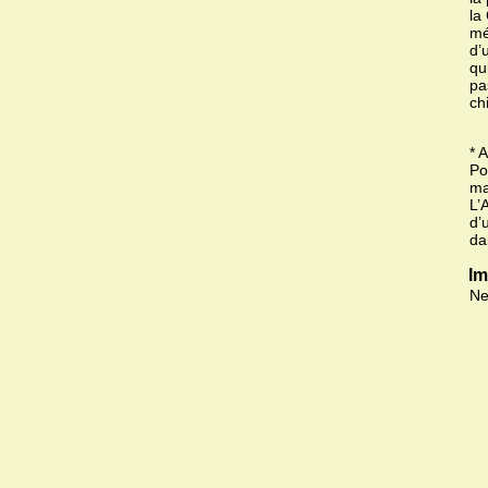
la
mé
d’
qu
pa
ch
* 
Po
ma
L’
d’
da
Im
Ne