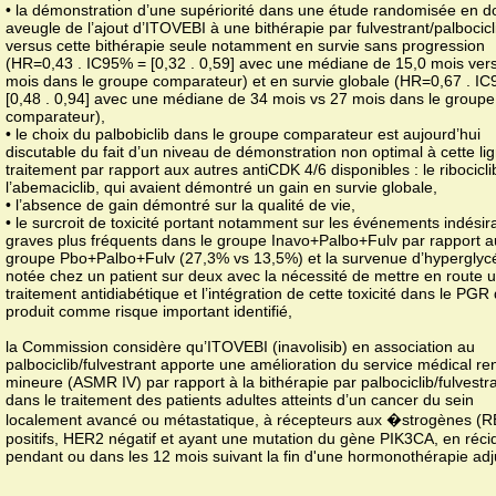
• la démonstration d’une supériorité dans une étude randomisée en d
aveugle de l’ajout d’ITOVEBI à une bithérapie par fulvestrant/palbocicl
versus cette bithérapie seule notamment en survie sans progression
(HR=0,43 . IC95% = [0,32 . 0,59] avec une médiane de 15,0 mois ver
mois dans le groupe comparateur) et en survie globale (HR=0,67 . I
[0,48 . 0,94] avec une médiane de 34 mois vs 27 mois dans le groupe
comparateur),
• le choix du palbobiclib dans le groupe comparateur est aujourd’hui
discutable du fait d’un niveau de démonstration non optimal à cette li
traitement par rapport aux autres antiCDK 4/6 disponibles : le ribocicli
l’abemaciclib, qui avaient démontré un gain en survie globale,
• l’absence de gain démontré sur la qualité de vie,
• le surcroit de toxicité portant notamment sur les événements indésir
graves plus fréquents dans le groupe Inavo+Palbo+Fulv par rapport a
groupe Pbo+Palbo+Fulv (27,3% vs 13,5%) et la survenue d’hyperglyc
notée chez un patient sur deux avec la nécessité de mettre en route 
traitement antidiabétique et l’intégration de cette toxicité dans le PGR
produit comme risque important identifié,
la Commission considère qu’ITOVEBI (inavolisib) en association au
palbociclib/fulvestrant apporte une amélioration du service médical r
mineure (ASMR IV) par rapport à la bithérapie par palbociclib/fulvestra
dans le traitement des patients adultes atteints d’un cancer du sein
localement avancé ou métastatique, à récepteurs aux �strogènes (R
positifs, HER2 négatif et ayant une mutation du gène PIK3CA, en réci
pendant ou dans les 12 mois suivant la fin d'une hormonothérapie adj