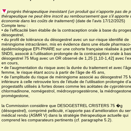
progrès thérapeutique inexistant (un produit qui n'apporte pas de 
thérapeutique ne peut être inscrit au remboursement que s'il apporte
économie dans les coûts de traitement)
(date de l'avis 17/12/2025)
Compte tenu :
• de l’efficacité bien établie de la contraception orale à base du proges
désogestrel,
• du profil de tolérance du désogestrel avec un sur-risque identifié de
méningiome intracrânien, mis en évidence dans une étude pharmaco
épidémiologique EPI-PHARE sur une cohorte française réalisée à part
SNDS, associé à l’utilisation prolongée de la contraception orale à ba
désogestrel 75 Mug avec un OR observé de 1,25 [1,10-1,42] avec l’ex
en cours,
• de l’augmentation du risque avec la durée du traitement et avec l’âg
femme, le risque étant accru à partir de l’âge de 45 ans,
• de l’amplitude du risque de méningiome associé au désogestrel 75 
inférieure à celle retrouvée lors de l’étude de l’utilisation prolongée d’
progestatifs utilisés à fortes doses comme les acétates de cyprotéron
chlormadinone, nomégestrol, médroxyprogestérone, la médrogestone 
promégestone,
la Commission considère que DESOGESTREL CRISTERS 75 �g
(désogestrel), comprimé pelliculé, n’apporte pas d’amélioration du ser
médical rendu (ASMR V) dans la stratégie thérapeutique actuelle qui
comprend les comparateurs pertinents (cf. paragraphe 5.2).