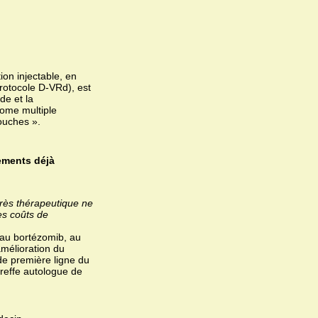
on injectable, en
rotocole D-VRd), est
de et la
lome multiple
ouches ».
ements déjà
grès thérapeutique ne
es coûts de
au bortézomib, au
mélioration du
de première ligne du
greffe autologue de