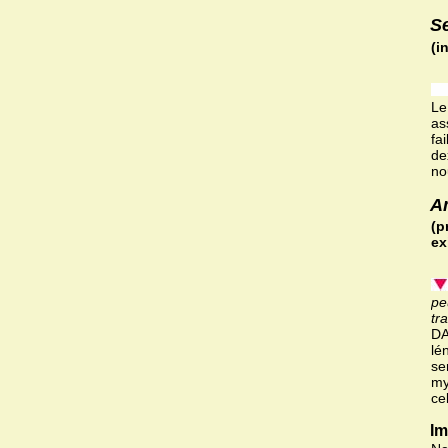
S
(i
Le
as
fa
de
no
A
(p
ex
pe
tr
DA
lé
se
my
ce
Im