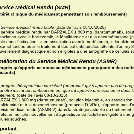
ervice Médical Rendu (SMR)
ntérêt clinique du médicament permettant son remboursement)
Service médical rendu faible
(date de l'avis 08/10/2025)
 service médical rendu par DARZALEX 1 800 mg (daratumumab), soluti
sociation avec le bortézomib, le lénalidomide et à la dexaméthasone (p
ible dans l’indication : « en association avec le bortézomib, le lénalidomi
xaméthasone pour le traitement des patients adultes atteints d’un myé
uvellement diagnostiqué et non éligibles à une autogreffe de cellules s
mélioration du Service Médical Rendu (ASMR)
rogrès qu'apporte ce nouveau médicament par rapport à des trait
istants)
progrès thérapeutique inexistant (un produit qui n'apporte pas de pro
ut être inscrit au remboursement que s'il apporte une économie dans l
aitement)
(date de l'avis 08/10/2025)
RZALEX 1 800 mg (daratumumab), solution injectable, en association 
nalidomide et à la dexaméthasone (protocole D-VRd), n’apporte pas d’a
rvice médical rendu (ASMR V) dans la stratégie actuelle du traitement 
élome multiple nouvellement diagnostiqué de l’adulte inéligible à une 
llules souches.
portant :