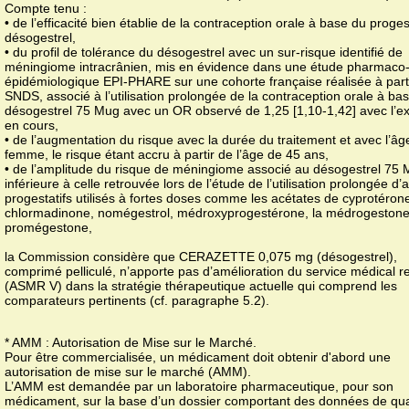
Compte tenu :
• de l’efficacité bien établie de la contraception orale à base du proges
désogestrel,
• du profil de tolérance du désogestrel avec un sur-risque identifié de
méningiome intracrânien, mis en évidence dans une étude pharmaco
épidémiologique EPI-PHARE sur une cohorte française réalisée à part
SNDS, associé à l’utilisation prolongée de la contraception orale à ba
désogestrel 75 Mug avec un OR observé de 1,25 [1,10-1,42] avec l’ex
en cours,
• de l’augmentation du risque avec la durée du traitement et avec l’âg
femme, le risque étant accru à partir de l’âge de 45 ans,
• de l’amplitude du risque de méningiome associé au désogestrel 75 
inférieure à celle retrouvée lors de l’étude de l’utilisation prolongée d’
progestatifs utilisés à fortes doses comme les acétates de cyprotéron
chlormadinone, nomégestrol, médroxyprogestérone, la médrogestone 
promégestone,
la Commission considère que CERAZETTE 0,075 mg (désogestrel),
comprimé pelliculé, n’apporte pas d’amélioration du service médical 
(ASMR V) dans la stratégie thérapeutique actuelle qui comprend les
comparateurs pertinents (cf. paragraphe 5.2).
* AMM : Autorisation de Mise sur le Marché.
Pour être commercialisée, un médicament doit obtenir d'abord une
autorisation de mise sur le marché (AMM).
L’AMM est demandée par un laboratoire pharmaceutique, pour son
médicament, sur la base d’un dossier comportant des données de qua