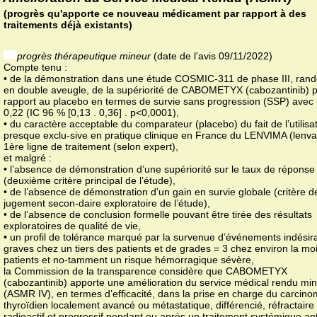
(progrès qu'apporte ce nouveau médicament par rapport à des
traitements déjà existants)
progrès thérapeutique mineur
(date de l'avis 09/11/2022)
Compte tenu :
• de la démonstration dans une étude COSMIC-311 de phase III, ran
en double aveugle, de la supériorité de CABOMETYX (cabozantinib) 
rapport au placebo en termes de survie sans progression (SSP) avec
0,22 (IC 96 % [0,13 . 0,36] . p<0,0001),
• du caractère acceptable du comparateur (placebo) du fait de l’utilisa
presque exclu-sive en pratique clinique en France du LENVIMA (lenvat
1ère ligne de traitement (selon expert),
et malgré :
• l’absence de démonstration d’une supériorité sur le taux de réponse
(deuxième critère principal de l’étude),
• de l’absence de démonstration d’un gain en survie globale (critère d
jugement secon-daire exploratoire de l’étude),
• de l’absence de conclusion formelle pouvant être tirée des résultats
exploratoires de qualité de vie,
• un profil de tolérance marqué par la survenue d’événements indésir
graves chez un tiers des patients et de grades = 3 chez environ la moi
patients et no-tamment un risque hémorragique sévère,
la Commission de la transparence considère que CABOMETYX
(cabozantinib) apporte une amélioration du service médical rendu mi
(ASMR IV), en termes d’efficacité, dans la prise en charge du carcin
thyroïdien localement avancé ou métastatique, différencié, réfractaire 
radioactif et progressif pendant ou après un traitement systémique ant