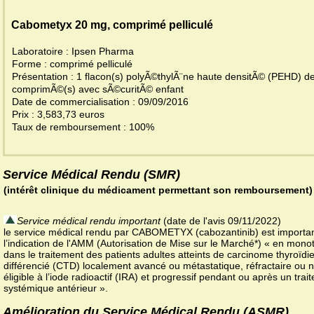
Cabometyx 20 mg, comprimé pelliculé
Laboratoire : Ipsen Pharma
Forme : comprimé pelliculé
Présentation : 1 flacon(s) polyÃ©thylÃ¨ne haute densitÃ© (PEHD) d
comprimÃ©(s) avec sÃ©curitÃ© enfant
Date de commercialisation : 09/09/2016
Prix : 3,583,73 euros
Taux de remboursement : 100%
Service Médical Rendu (SMR)
(intérêt clinique du médicament permettant son remboursement)
Service médical rendu important
(date de l'avis 09/11/2022)
le service médical rendu par CABOMETYX (cabozantinib) est importa
l’indication de l'AMM (Autorisation de Mise sur le Marché*) « en mono
dans le traitement des patients adultes atteints de carcinome thyroïdi
différencié (CTD) localement avancé ou métastatique, réfractaire ou 
éligible à l’iode radioactif (IRA) et progressif pendant ou après un trai
systémique antérieur ».
Amélioration du Service Médical Rendu (ASMR)