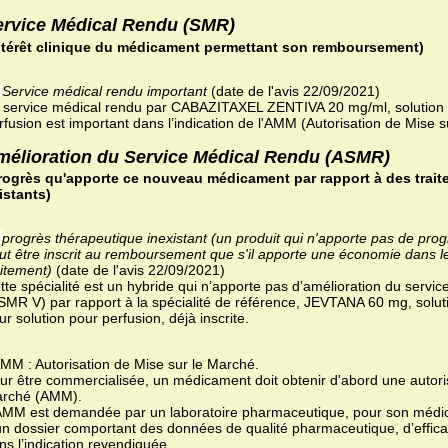
ervice Médical Rendu (SMR)
ntérêt clinique du médicament permettant son remboursement)
Service médical rendu important
(date de l'avis 22/09/2021)
 service médical rendu par CABAZITAXEL ZENTIVA 20 mg/ml, solution à
rfusion est important dans l’indication de l'AMM (Autorisation de Mise s
mélioration du Service Médical Rendu (ASMR)
rogrès qu'apporte ce nouveau médicament par rapport à des trait
istants)
progrès thérapeutique inexistant (un produit qui n'apporte pas de pro
ut être inscrit au remboursement que s'il apporte une économie dans l
aitement)
(date de l'avis 22/09/2021)
tte spécialité est un hybride qui n’apporte pas d’amélioration du servi
SMR V) par rapport à la spécialité de référence, JEVTANA 60 mg, solutio
ur solution pour perfusion, déjà inscrite.
AMM : Autorisation de Mise sur le Marché.
ur être commercialisée, un médicament doit obtenir d'abord une autoris
rché (AMM).
AMM est demandée par un laboratoire pharmaceutique, pour son médic
un dossier comportant des données de qualité pharmaceutique, d’efficac
ns l’indication revendiquée.