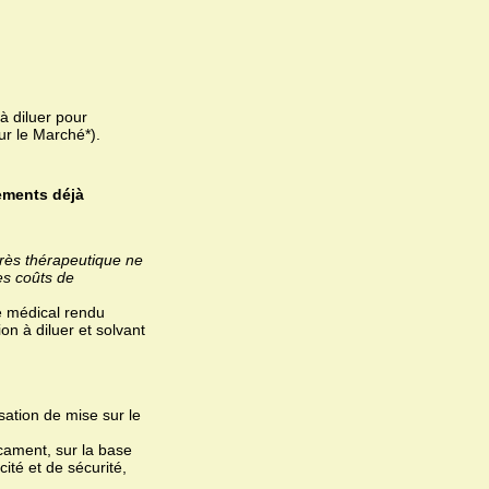
 diluer pour
ur le Marché*).
ements déjà
grès thérapeutique ne
es coûts de
ce médical rendu
n à diluer et solvant
ation de mise sur le
ament, sur la base
ité et de sécurité,