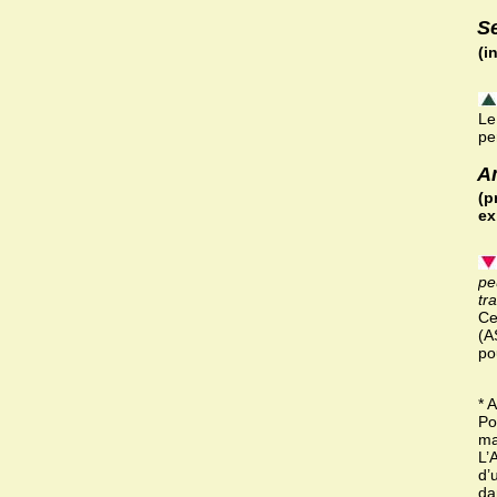
S
(i
Le
pe
A
(p
ex
pe
tr
Ce
(A
po
* 
Po
ma
L’
d’
da