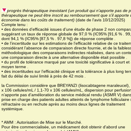
progrès thérapeutique inexistant (un produit qui n'apporte pas de 
thérapeutique ne peut être inscrit au remboursement que s'il apporte
économie dans les coûts de traitement)
(date de l'avis 10/12/2025)
Compte tenu :
• des données d’efficacité issues d’une étude de phase 2 non compara
suggérant un taux de réponse globale de 97,0 % (IC95% [91,6 % . 99
dont 94,1 % (IC95% [87,5 % . 97,8 %]) de réponse complète .
• de l’incertitude sur les estimations de l’efficacité relative de ce traite
considérant l’absence de comparaison directe fournie, et de la faibles
méthodologique des comparaisons indirectes réalisées, dans un cont
une comparaison directe à une alternative disponible était possible .
• du profil de tolérance marqué par une toxicité significative à court et
moyen terme .
• des incertitudes sur l’efficacité clinique et la tolérance à plus long t
fait du délai de suivi limité à près de 42 mois .
la Commission considère que BREYANZI (lisocabtagene maraleucel),
x 106 cellules/mL / 1,1-70 x 106 cellules/mL, dispersion pour perfusion
n’apporte pas d’amélioration du service médical rendu (ASMR V) dans
prise en charge des patients adultes atteints de lymphome folliculaire
réfractaire ou en rechute après au moins deux lignes de traitement
systémique.
* AMM : Autorisation de Mise sur le Marché.
Pour être commercialisée, un médicament doit obtenir d'abord une