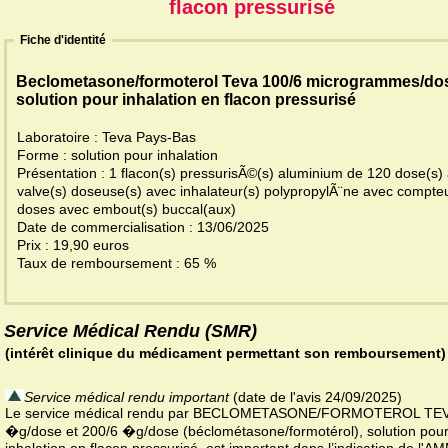
flacon pressurisé
Fiche d'identité
Beclometasone/formoterol Teva 100/6 microgrammes/do
solution pour inhalation en flacon pressurisé
Laboratoire : Teva Pays-Bas
Forme : solution pour inhalation
Présentation : 1 flacon(s) pressurisÃ©(s) aluminium de 120 dose(s)
valve(s) doseuse(s) avec inhalateur(s) polypropylÃ¨ne avec compte
doses avec embout(s) buccal(aux)
Date de commercialisation : 13/06/2025
Prix : 19,90 euros
Taux de remboursement : 65 %
Service Médical Rendu (SMR)
(intérêt clinique du médicament permettant son remboursement)
Service médical rendu important
(date de l'avis 24/09/2025)
Le service médical rendu par BECLOMETASONE/FORMOTEROL TEV
�g/dose et 200/6 �g/dose (béclométasone/formotérol), solution pou