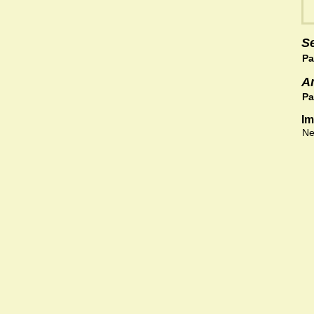
S
Pa
A
Pa
Im
Ne