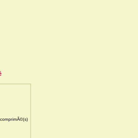
é
8 comprimÃ©(s)