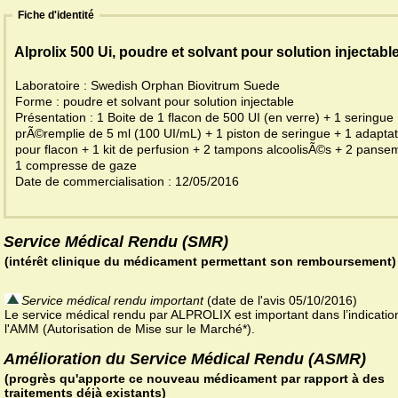
Fiche d'identité
Alprolix 500 Ui, poudre et solvant pour solution injectabl
Laboratoire : Swedish Orphan Biovitrum Suede
Forme : poudre et solvant pour solution injectable
Présentation : 1 Boite de 1 flacon de 500 UI (en verre) + 1 seringue
prÃ©remplie de 5 ml (100 UI/mL) + 1 piston de seringue + 1 adapta
pour flacon + 1 kit de perfusion + 2 tampons alcoolisÃ©s + 2 panse
1 compresse de gaze
Date de commercialisation : 12/05/2016
Service Médical Rendu (SMR)
(intérêt clinique du médicament permettant son remboursement)
Service médical rendu important
(date de l'avis 05/10/2016)
Le service médical rendu par ALPROLIX est important dans l’indicatio
l'AMM (Autorisation de Mise sur le Marché*).
Amélioration du Service Médical Rendu (ASMR)
(progrès qu'apporte ce nouveau médicament par rapport à des
traitements déjà existants)