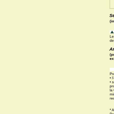
S
(i
Le
de
A
(p
ex
Pr
• 
• 
pr
la
mi
re
* 