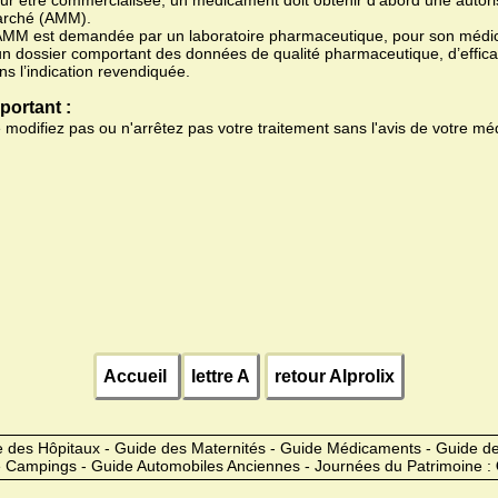
ur être commercialisée, un médicament doit obtenir d'abord une autoris
rché (AMM).
AMM est demandée par un laboratoire pharmaceutique, pour son médic
un dossier comportant des données de qualité pharmaceutique, d’efficac
ns l’indication revendiquée.
portant :
 modifiez pas ou n'arrêtez pas votre traitement sans l'avis de votre mé
Accueil
lettre A
retour Alprolix
 des Hôpitaux - Guide des Maternités - Guide Médicaments - Guide 
 Campings - Guide Automobiles Anciennes - Journées du Patrimoine :