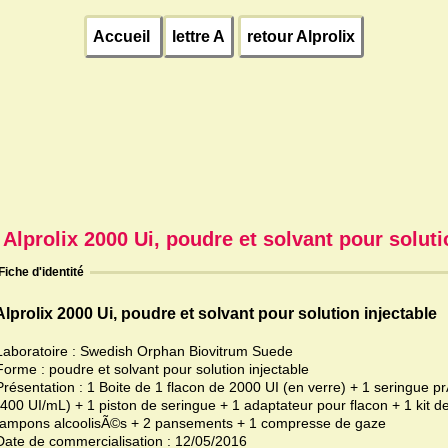
Accueil
lettre A
retour Alprolix
Alprolix 2000 Ui, poudre et solvant pour soluti
Fiche d'identité
Alprolix 2000 Ui, poudre et solvant pour solution injectable
Laboratoire : Swedish Orphan Biovitrum Suede
Forme : poudre et solvant pour solution injectable
résentation : 1 Boite de 1 flacon de 2000 UI (en verre) + 1 seringue prÃ©remplie de 5 ml
(400 UI/mL) + 1 piston de seringue + 1 adaptateur pour flacon + 1 kit d
tampons alcoolisÃ©s + 2 pansements + 1 compresse de gaze
Date de commercialisation : 12/05/2016