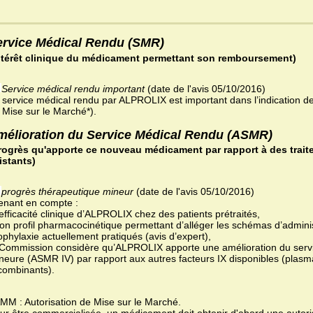
ervice Médical Rendu (SMR)
ntérêt clinique du médicament permettant son remboursement)
Service médical rendu important
(date de l'avis 05/10/2016)
 service médical rendu par ALPROLIX est important dans l’indication de
 Mise sur le Marché*).
mélioration du Service Médical Rendu (ASMR)
rogrès qu'apporte ce nouveau médicament par rapport à des trait
istants)
progrès thérapeutique mineur
(date de l'avis 05/10/2016)
enant en compte :
l’efficacité clinique d’ALPROLIX chez des patients prétraités,
son profil pharmacocinétique permettant d’alléger les schémas d’admini
ophylaxie actuellement pratiqués (avis d’expert),
 Commission considère qu’ALPROLIX apporte une amélioration du serv
neure (ASMR IV) par rapport aux autres facteurs IX disponibles (plasm
combinants).
AMM : Autorisation de Mise sur le Marché.