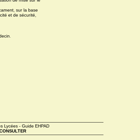
ation de mise sur le
ament, sur la base
ité et de sécurité,
decin.
des Lycées - Guide EHPAD
CONSULTER