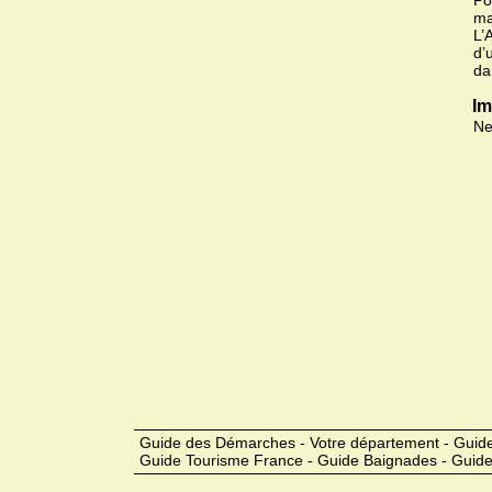
Po
ma
L’
d’
da
Im
Ne
Guide des Démarches - Votre département - Guide
Guide Tourisme France - Guide Baignades - Guide