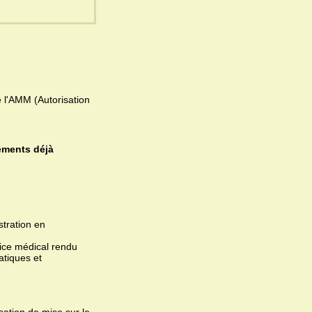
 l'AMM (Autorisation
ements déjà
stration en
ice médical rendu
atiques et