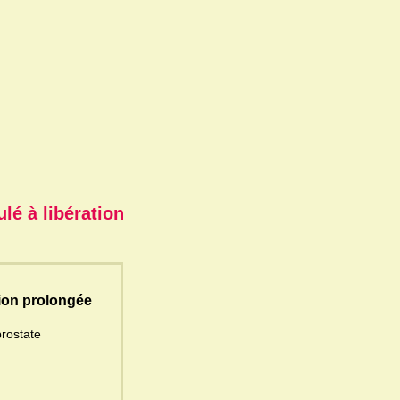
lé à libération
tion prolongée
prostate