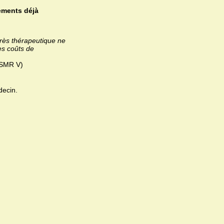
ements déjà
grès thérapeutique ne
es coûts de
(ASMR V)
decin.