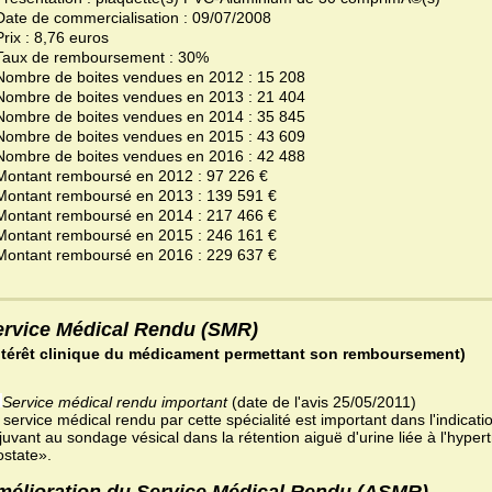
Date de commercialisation : 09/07/2008
Prix : 8,76 euros
Taux de remboursement : 30%
Nombre de boites vendues en 2012 : 15 208
Nombre de boites vendues en 2013 : 21 404
Nombre de boites vendues en 2014 : 35 845
Nombre de boites vendues en 2015 : 43 609
Nombre de boites vendues en 2016 : 42 488
Montant remboursé en 2012 : 97 226 €
Montant remboursé en 2013 : 139 591 €
Montant remboursé en 2014 : 217 466 €
Montant remboursé en 2015 : 246 161 €
Montant remboursé en 2016 : 229 637 €
ervice Médical Rendu (SMR)
ntérêt clinique du médicament permettant son remboursement)
Service médical rendu important
(date de l'avis 25/05/2011)
 service médical rendu par cette spécialité est important dans l'indicati
juvant au sondage vésical dans la rétention aiguë d'urine liée à l'hyper
ostate».
mélioration du Service Médical Rendu (ASMR)