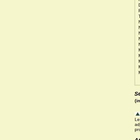
S
(i
Le
ad
pr
A