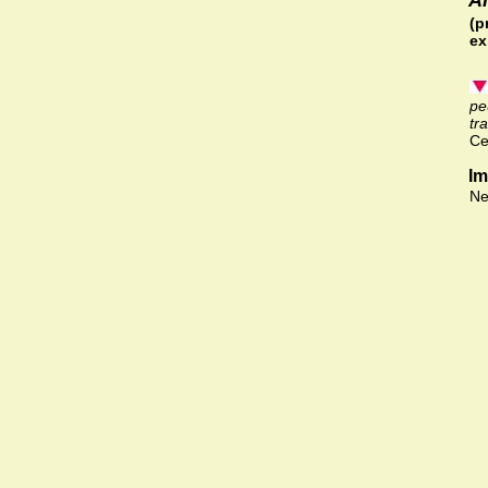
(p
ex
pe
tr
Ce
Im
Ne