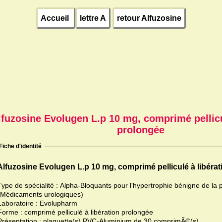
Accueil
lettre A
retour Alfuzosine
lfuzosine Evolugen L.p 10 mg, comprimé pellicu
prolongée
Fiche d'identité
Alfuzosine Evolugen L.p 10 mg, comprimé pelliculé à libéra
Type de spécialité : Alpha-Bloquants pour l'hypertrophie bénigne de la 
(Médicaments urologiques)
Laboratoire : Evolupharm
Forme : comprimé pelliculé à libération prolongée
Présentation : plaquette(s) PVC-Aluminium de 30 comprimÃ©(s)