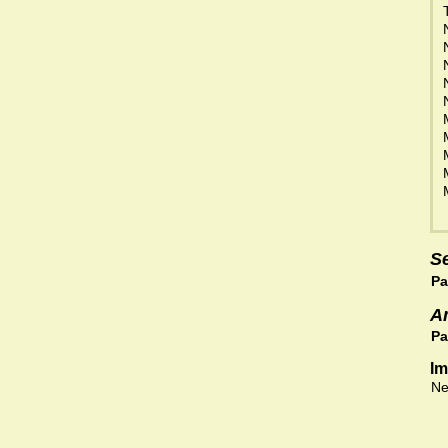
S
Pa
A
Pa
Im
Ne