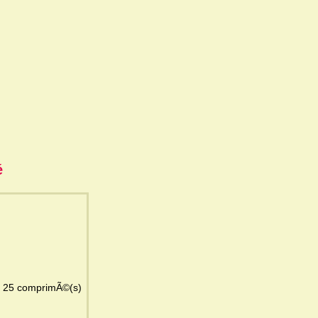
é
Présentation : plaquette(s) thermoformÃ©e(s) PVC PVDC aluminium de 25 comprimÃ©(s)