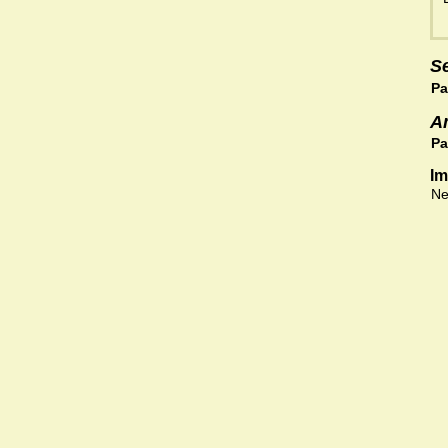
S
Pa
A
Pa
Im
Ne