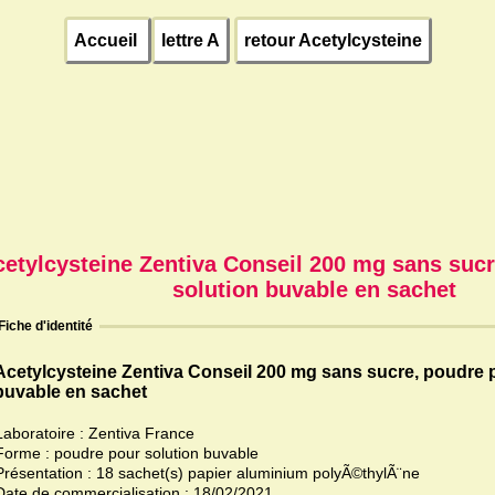
Accueil
lettre A
retour Acetylcysteine
etylcysteine Zentiva Conseil 200 mg sans suc
solution buvable en sachet
Fiche d'identité
Acetylcysteine Zentiva Conseil 200 mg sans sucre, poudre 
buvable en sachet
Laboratoire : Zentiva France
Forme : poudre pour solution buvable
Présentation : 18 sachet(s) papier aluminium polyÃ©thylÃ¨ne
Date de commercialisation : 18/02/2021